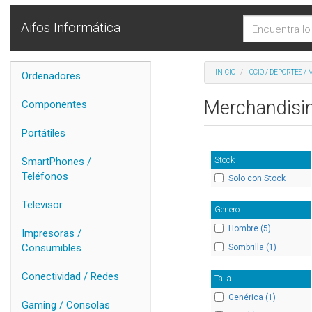
Aifos Informática
INICIO
OCIO / DEPORTES /
Ordenadores
Merchandisi
Componentes
Portátiles
Stock
SmartPhones /
Teléfonos
Solo con Stock
Televisor
Genero
Hombre (5)
Impresoras /
Consumibles
Sombrilla (1)
Conectividad / Redes
Talla
Genérica (1)
Gaming / Consolas