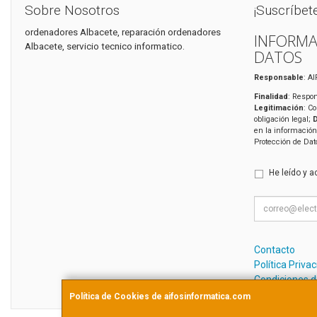
Sobre Nosotros
¡Suscríbet
ordenadores Albacete, reparación ordenadores
INFORMA
Albacete, servicio tecnico informatico.
DATOS
Responsable
: A
Finalidad
: Respon
Legitimación
: C
obligación legal;
en la información
Protección de Da
He leído y a
Contacto
Política Priva
Condiciones 
Política de Cookies de aifosinformatica.com