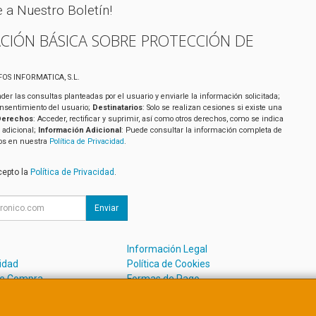
e a Nuestro Boletín!
CIÓN BÁSICA SOBRE PROTECCIÓN DE
IFOS INFORMATICA, S.L.
der las consultas planteadas por el usuario y enviarle la información solicitada;
onsentimiento del usuario;
Destinatarios
: Solo se realizan cesiones si existe una
Derechos
: Acceder, rectificar y suprimir, así como otros derechos, como se indica
 adicional;
Información Adicional
: Puede consultar la información completa de
tos en nuestra
Política de Privacidad
.
cepto la
Política de Privacidad
.
Enviar
Información Legal
cidad
Política de Cookies
de Compra
Formas de Pago