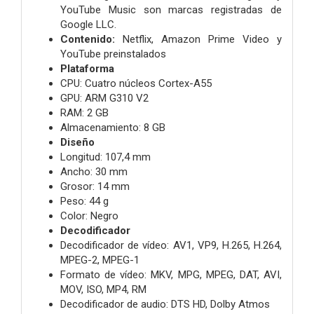
YouTube Music son marcas registradas de
Google LLC.
Contenido:
Netflix, Amazon Prime Video y
YouTube preinstalados
Plataforma
CPU:
Cuatro núcleos Cortex-A55
GPU:
ARM G310 V2
RAM:
2 GB
Almacenamiento:
8 GB
Diseño
Longitud:
107,4 mm
Ancho:
30 mm
Grosor:
14 mm
Peso:
44 g
Color:
Negro
Decodificador
Decodificador de vídeo:
AV1, VP9, H.265, H.264,
MPEG-2, MPEG-1
Formato de vídeo:
MKV, MPG, MPEG, DAT, AVI,
MOV, ISO, MP4, RM
Decodificador de audio:
DTS HD, Dolby Atmos