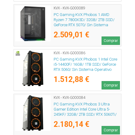
KVX - KVX-G000089
PC Gaming KVX Phobos 1 AMD
Ryzen 7 7800X3D/ 32GB/ 2TB SSD/
GeForce RTX 5070/ Sin Sistema
Operativo
2.509,01 €
Comprar
KVX - KVX-G000086
PC Gaming KVX Phobos 1 Intel Core
i5-14400F/ 16GB/ 1TB SSD/ GeForce
RTX 5060/ Sin Sistema Operativo
1.512,88 €
Comprar
KVX - KVX-G000084
PC Gaming KVX Phobos 3 Ultra
Gamer Edition Intel Core Ultra 5-
245KF/ 32GB/ 2TB SSD/ RTX 5060Ti/
Sin Sistema Operativo
2.180,14 €
Comprar