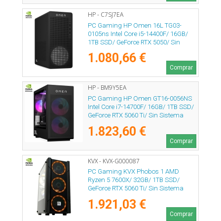
HP - C7SJ7EA
PC Gaming HP Omen 16L TG03-
0105ns Intel Core i5-14400F/ 16GB/
1TB SSD/ GeForce RTX 5050/ Sin
Sistema Operativo
1.080,66 €
Comprar
HP - BM9Y5EA
PC Gaming HP Omen GT16-0056NS
Intel Core i7-14700F/ 16GB/ 1TB SSD/
GeForce RTX 5060 Ti/ Sin Sistema
Operativo
1.823,60 €
Comprar
KVX - KVX-G000087
PC Gaming KVX Phobos 1 AMD
Ryzen 5 7600X/ 32GB/ 1TB SSD/
GeForce RTX 5060 Ti/ Sin Sistema
Operativo
1.921,03 €
Comprar