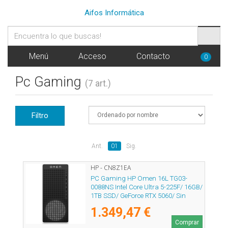
Aifos Informática
Menú
Acceso
Contacto
0
Pc Gaming
(7 art.)
Filtro
Ant.
01
Sig.
HP - CN8Z1EA
PC Gaming HP Omen 16L TG03-
0088NS Intel Core Ultra 5-225F/ 16GB/
1TB SSD/ GeForce RTX 5060/ Sin
Sistema Operativo
1.349,47 €
Comprar