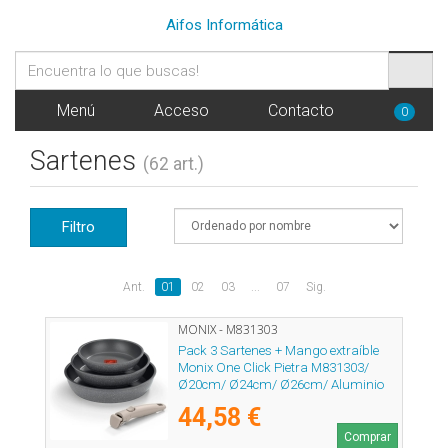
Aifos Informática
Menú
Acceso
Contacto
0
Sartenes
(62 art.)
Filtro
Ant.
01
02
03
...
07
Sig.
MONIX - M831303
Pack 3 Sartenes + Mango extraíble
Monix One Click Pietra M831303/
Ø20cm/ Ø24cm/ Ø26cm/ Aluminio
forjado/ Apta para Inducción
44,58 €
Comprar