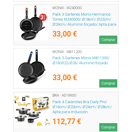
MONIX - M240000
Pack 3 Sartenes Monix Hermanos
Torres M240000/ Ø18cm/ Ø22cm/
Ø26cm/ Aluminio forjado/ Apta para
Inducción
33,00 €
Comprar
MONIX - M811200
Pack 3 Sartenes Monix M811200/
Ø18/Ø22/Ø26/ Aluminio forjado
33,00 €
Comprar
BRA - A519900
Pack 4 Cacerolas Bra Daily Pro/
Ø16cm/ Ø20cm/ Ø24cm/ Ø28cm/
Apta para Inducción
112,77 €
Comprar