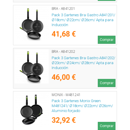
BRA - A841201
Pack 3 Sartenes Bra Gastro A841201/
Ø18cm/ Ø22cm/ Ø26cm/ Apta para
Inducción
41,68 €
Comprar
BRA - A841202
Pack 3 Sartenes Bra Gastro A841202/
Ø20cm/ Ø24cm/ Ø28cm/ Apta para
Inducción
46,00 €
Comprar
MONIX - M481241
Pack 3 Sartenes Monix Green
M481241/ Ø18cm/ Ø22cm/ Ø26cm/
Aluminio forjado
32,92 €
Comprar