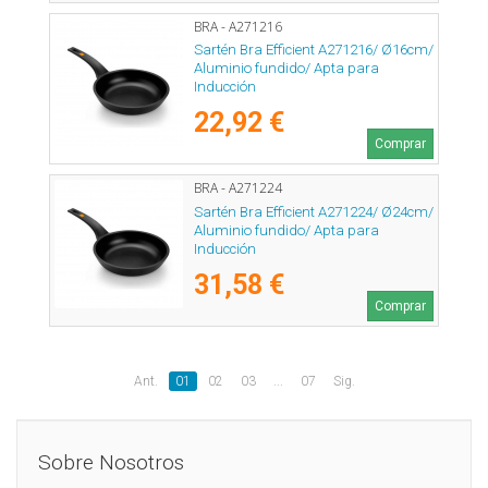
BRA - A271216
Sartén Bra Efficient A271216/ Ø16cm/
Aluminio fundido/ Apta para
Inducción
22,92 €
Comprar
BRA - A271224
Sartén Bra Efficient A271224/ Ø24cm/
Aluminio fundido/ Apta para
Inducción
31,58 €
Comprar
Ant.
01
02
03
...
07
Sig.
Sobre Nosotros