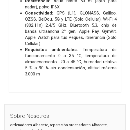
Resistencia:
Agua hasta 50 m (apto para
nadar), polvo IP6X
Conectividad:
GPS (L1), GLONASS, Galileo,
QZSS, BeiDou, 5G y LTE (Solo Cellular), Wi-Fi 4
(802.11n) 2,4/5 GHz, Bluetooth 5.3, chip de
banda ultraancha 2ª gen, Apple Pay, GymKit,
Apple Watch para tus Peques, itinerancia (Solo
Cellular)
Requisitos ambientales:
Temperatura de
funcionamiento 0 a 35 °C, temperatura de
almacenamiento -20 a 45 °C, humedad relativa
5 % a 90 % sin condensación, altitud máxima
3.000 m
Sobre Nosotros
ordenadores Albacete, reparación ordenadores Albacete,