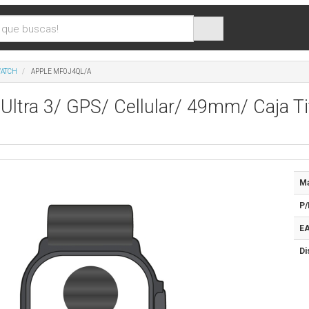
WATCH
APPLE MF0J4QL/A
Ultra 3/ GPS/ Cellular/ 49mm/ Caja T
Ma
P/
EA
Di