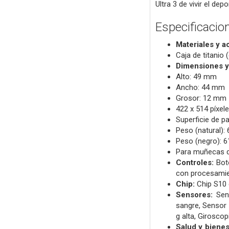
Ultra 3 de vivir el de
Especificacio
Materiales y 
Caja de titanio 
Dimensiones y
Alto: 49 mm
Ancho: 44 mm
Grosor: 12 mm
422 x 514 píxel
Superficie de p
Peso (natural): 
Peso (negro): 6
Para muñecas 
Controles:
Bot
con procesamien
Chip:
Chip S10 
Sensores:
Sen
sangre,
Sensor 
g alta,
Giroscop
Salud y bienes