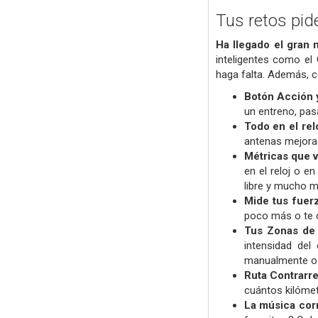
Tus retos pid
Ha llegado el gran
inteligentes como el
haga falta. Además, co
Botón Acción y
un entreno, pas
Todo en el relo
antenas mejorad
Métricas que v
en el reloj o e
libre y mucho 
Mide tus fuer
poco más o te c
Tus Zonas de 
intensidad del
manualmente o 
Ruta Contrarre
cuántos kilómet
La música corr