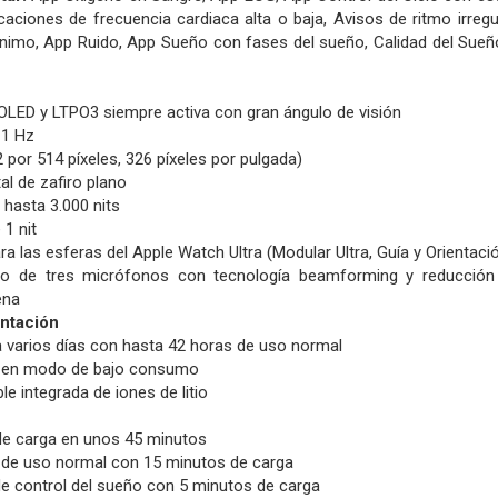
icaciones de frecuencia cardiaca alta o baja,
Avisos de ritmo irregu
ánimo,
App Ruido,
App Sueño con fases del sueño,
Calidad del Sueñ
 OLED y LTPO3 siempre activa con gran ángulo de visión
 1 Hz
 por 514 píxeles, 326 píxeles por pulgada)
tal de zafiro plano
e hasta 3.000 nits
 1 nit
 las esferas del Apple Watch Ultra (Modular Ultra, Guía y Orientaci
to de tres micrófonos con tecnología beamforming y reducción 
ena
entación
 varios días con hasta 42 horas de uso normal
s en modo de bajo consumo
le integrada de iones de litio
de carga en unos 45 minutos
 de uso normal con 15 minutos de carga
e control del sueño con 5 minutos de carga