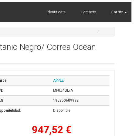
Identifícate
Contacto
Carrito
itanio Negro/ Correa Ocean
rca:
APPLE
N:
MF0J4QL/A
N:
195950609998
sponibilidad:
Disponible
947,52 €