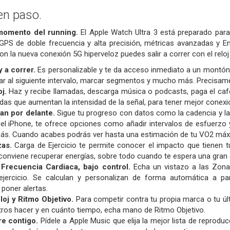
en paso.
 momento del running.
El Apple Watch Ultra 3 está preparado para
 GPS de doble frecuencia y alta precisión, métricas avanzadas y E
n la nueva conexión 5G hiperveloz puedes salir a correr con el reloj 
 a correr.
Es personalizable y te da acceso inmediato a un montón 
ar al siguiente intervalo, marcar segmentos y mucho más. Precisame
j.
Haz y recibe llamadas, descarga música o podcasts, paga el caf
as que aumentan la intensidad de la señal, para tener mejor conex
an por delante.
Sigue tu progreso con datos como la cadencia y la 
n el iPhone, te ofrece opciones como añadir intervalos de esfuerzo 
más. Cuando acabes podrás ver hasta una estimación de tu VO2 máx
zas.
Carga de Ejercicio te permite conocer el impacto que tienen 
onviene recuperar energías, sobre todo cuando te espera una gran c
Frecuencia Cardiaca, bajo control.
Echa un vistazo a las Zonas
 ejercicio. Se calculan y personalizan de forma automática a p
poner alertas.
loj y Ritmo Objetivo.
Para competir contra tu propia marca o tu últ
ros hacer y en cuánto tiempo, echa mano de Ritmo Objetivo.
e contigo.
Pídele a Apple Music que elija la mejor lista de reprodu