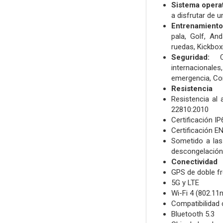
Sistema opera
a disfrutar de 
Entrenamientos
pala,
Golf,
And
ruedas,
Kickbox
Seguridad:
internacionale
emergencia,
Con
Resistencia
Resistencia al
22810:2010
Certificación I
Certificación E
Sometido a las 
descongelación, 
Conectividad
GPS de doble fr
5G y LTE
Wi-Fi 4 (802.11n
Compati­bilidad 
Bluetooth 5.3