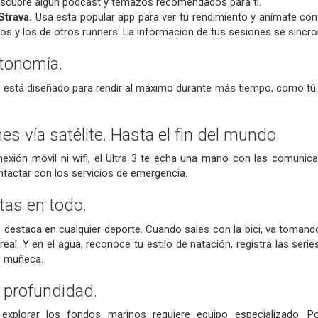
escubre algún podcast y temazos recomendados para ti.
Strava.
Usa esta popular app para ver tu rendimiento y anímate co
sos y los de otros runners. La información de tus sesiones se sincro
tonomía.
3 está diseñado para rendir al máximo durante más tiempo, como tú.
s vía satélite. Hasta el fin del mundo.
xión móvil ni wifi, el Ultra 3 te echa una mano con las comunicaci
tactar con los servicios de emergencia.
tas en todo.
3 destaca en cualquier deporte. Cuando sales con la bici, va tomand
al. Y en el agua, reconoce tu estilo de natación, registra las serie
u muñeca.
Y profundidad.
explorar los fondos marinos requiere equipo especializado. P