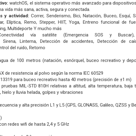
tivo:
watchOS, el sistema operativo más avanzado para dispositivos
una vida más sana, activa, segura y conectada.
 y actividad:
Correr,
Senderismo,
Bici,
Natación, Buceo,
Esquí,
S
ar,
Elíptica,
Remo,
Stepper,
HIIT,
Yoga,
Entreno funcional de fu
ing,
Multideporte
Y mucho más
Conectividad vía satélite (Emergencia SOS y Buscar
s,
Sirena,
Linterna,
Detección de accidentes,
Detección de ca
trol del ruido,
Retorno
 agua de 100 metros (natación, esnórquel, buceo recreativo y dep
P6X de resistencia al polvo según la norma IEC 60529
N13319 para buceo recreativo hasta 40 metros (precisión de ±1 m)
pruebas MIL-STD 810H relativas a altitud, alta temperatura, baja
hielo y lluvia helada, golpes y vibraciones
ecuencia y alta precisión L1 y L5 (GPS, GLONASS, Galileo, QZSS y B
)
con redes wifi de hasta 2,4 y 5 GHz