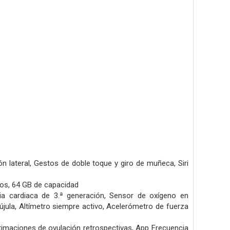
n lateral,
Gestos de doble toque y giro de muñeca,
Siri
eos,
64 GB de capacidad
ia cardiaca de 3.ª generación,
Sensor de oxígeno en
újula,
Altímetro siempre activo,
Acelerómetro de fuerza
timaciones de ovulación retrospectivas,
App Frecuencia