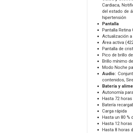
Cardiaca,
Notif
del estado de 
hipertensión
Pantalla
Pantalla Retina
Actualización a
Área activa (422
Pantalla de cris
Pico de brillo d
Brillo mínimo de
Modo Noche para
Audio:
Conjun
contenidos,
Sir
Batería y alim
Autonomía para
Hasta 72 hora
Batería recargab
Carga rápida
Hasta un 80 % 
Hasta 12 horas
Hasta 8 horas d