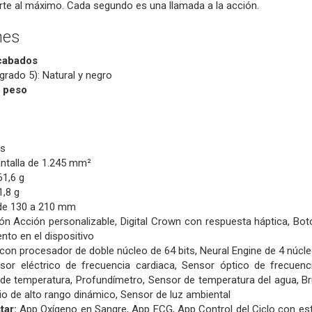
porte al máximo. Cada segundo es una llamada a la acción.
nes
acabados
(grado 5):
Natural y negro
 peso
es
antalla de 1.245 mm²
61,6 g
1,8 g
de 130 a 210 mm
ón Acción personalizable,
Digital Crown con respuesta háptica,
Botó
to en el dispositivo
con procesador de doble núcleo de 64 bits,
Neural Engine de 4 núcl
sor eléctrico de frecuencia cardiaca,
Sensor óptico de frecuenc
de temperatura,
Profundímetro,
Sensor de temperatura del agua,
Br
io de alto rango dinámico,
Sensor de luz ambiental
tar:
App Oxígeno en Sangre,
App ECG,
App Control del Ciclo con es