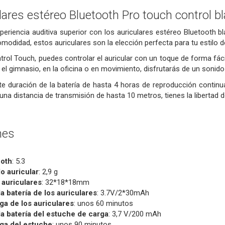
ares estéreo Bluetooth Pro touch control b
eriencia auditiva superior con los auriculares estéreo Bluetooth 
modidad, estos auriculares son la elección perfecta para tu estilo de
trol Touch, puedes controlar el auricular con un toque de forma fá
el gimnasio, en la oficina o en movimiento, disfrutarás de un sonido c
 duración de la batería de hasta 4 horas de reproducción continua,
una distancia de transmisión de hasta 10 metros, tienes la libertad d
nes
ooth
: 5.3
o auricular
: 2,9 g
 auriculares
: 32*18*18mm
a batería de los auriculares
: 3.7V/2*30mAh
a de los auriculares
: unos 60 minutos
a batería del estuche de carga
: 3,7 V/200 mAh
ga del estuche
: unos 90 minutos