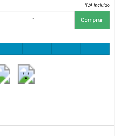
*IVA Incluido
Comprar
5 - 5
W