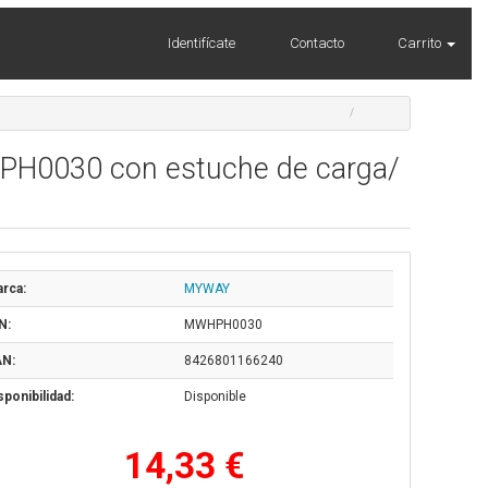
Identifícate
Contacto
Carrito
PH0030 con estuche de carga/
rca:
MYWAY
N:
MWHPH0030
N:
8426801166240
sponibilidad:
Disponible
14,33 €