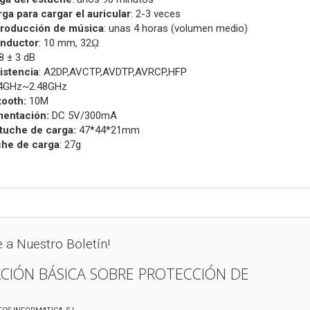
ga para cargar el auricular
: 2-3 veces
roducción de música
: unas 4 horas (volumen medio)
nductor
: 10 mm, 32ῼ
98 ± 3 dB
istencia
: A2DP,AVCTP,AVDTP,AVRCP,HFP
.4GHz~2.48GHz
tooth:
10M
mentación:
DC 5V/300mA
tuche de carga:
47*44*21mm
che de carga
: 27g
e a Nuestro Boletín!
CIÓN BÁSICA SOBRE PROTECCIÓN DE