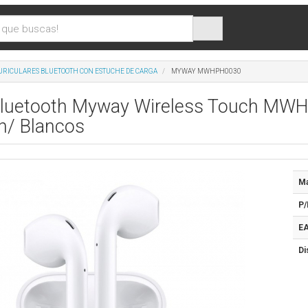
URICULARES BLUETOOTH CON ESTUCHE DE CARGA
MYWAY MWHPH0030
 Bluetooth Myway Wireless Touch MWH
h/ Blancos
Ma
P/
EA
Di