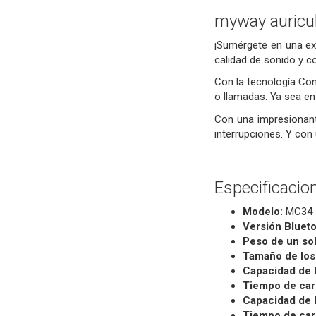
myway auricul
¡Sumérgete en una exp
calidad de sonido y co
Con la tecnología Con
o llamadas. Ya sea en 
Con una impresionante
interrupciones. Y con 
Especificacio
Modelo:
MC34
Versión Bluet
Peso de un sol
Tamaño de los
Capacidad de l
Tiempo de carg
Capacidad de l
Tiempo de car