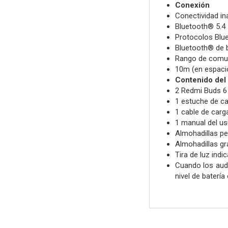
Conexión
Conectividad in
Bluetooth® 5.4
Protocolos Blue
Bluetooth® de 
Rango de comun
10m (en espacio
Contenido del
2 Redmi Buds 6
1 estuche de c
1 cable de carg
1 manual del us
Almohadillas pe
Almohadillas gr
Tira de luz ind
Cuando los audí
nivel de baterí