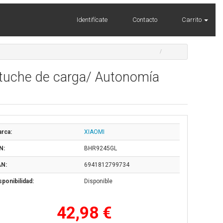
Identifícate
Contacto
Carrito
stuche de carga/ Autonomía
rca:
XIAOMI
N:
BHR9245GL
N:
6941812799734
sponibilidad:
Disponible
42,98 €