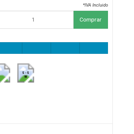
*IVA Incluido
Comprar
5 - 5
W