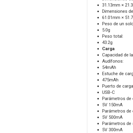
31.13mm × 21.
Dimensiones de
61.01mm × 51.
Peso de un sol
5.0g
Peso total:
43.2g
Carga
Capacidad de la
Audífonos:
54mAh
Estuche de carg
475mAh
Puerto de carga
USB-C
Parámetros de e
5V 150mA
Parámetros de e
5V 500mA
Parámetros de s
5V 300mA