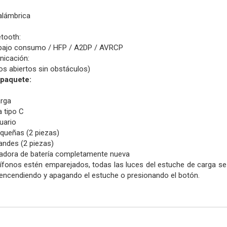
alámbrica
tooth:
bajo consumo / HFP / A2DP / AVRCP
icación:
s abiertos sin obstáculos)
 paquete:
arga
a tipo C
uario
queñas (2 piezas)
andes (2 piezas)
icadora de batería completamente nueva
fonos estén emparejados, todas las luces del estuche de carga se
a encendiendo y apagando el estuche o presionando el botón.