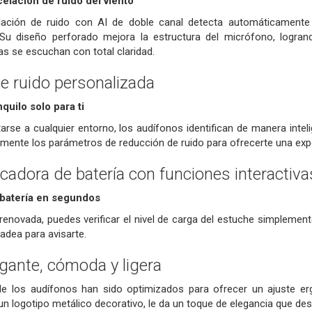
elación de ruido del viento
lación de ruido con AI de doble canal detecta automáticamente 
Su diseño perforado mejora la estructura del micrófono, logrand
as se escuchan con total claridad.
e ruido personalizada
quilo solo para ti
rse a cualquier entorno, los audífonos identifican de manera inteli
ente los parámetros de reducción de ruido para ofrecerte una exper
icadora de batería con funciones interactiva
 batería en segundos
 renovada, puedes verificar el nivel de carga del estuche simplement
padea para avisarte.
egante, cómoda y ligera
de los audífonos han sido optimizados para ofrecer un ajuste er
logotipo metálico decorativo, le da un toque de elegancia que des