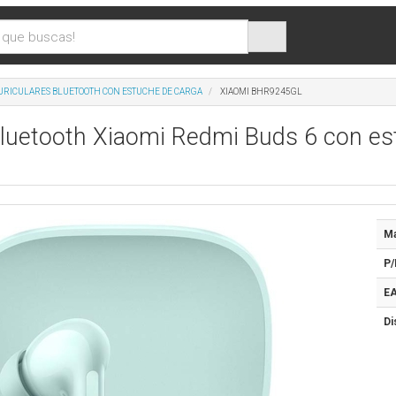
URICULARES BLUETOOTH CON ESTUCHE DE CARGA
XIAOMI BHR9245GL
Bluetooth Xiaomi Redmi Buds 6 con e
Ma
P/
EA
Di