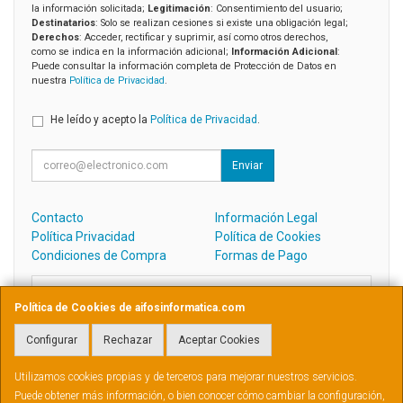
la información solicitada;
Legitimación
: Consentimiento del usuario;
Destinatarios
: Solo se realizan cesiones si existe una obligación legal;
Derechos
: Acceder, rectificar y suprimir, así como otros derechos,
como se indica en la información adicional;
Información Adicional
:
Puede consultar la información completa de Protección de Datos en
nuestra
Política de Privacidad
.
He leído y acepto la
Política de Privacidad
.
Enviar
Contacto
Información Legal
Política Privacidad
Política de Cookies
Condiciones de Compra
Formas de Pago
Contacto
Política de Cookies de aifosinformatica.com
admin@aifosinformatica.com
Configurar
Rechazar
Aceptar Cookies
Utilizamos cookies propias y de terceros para mejorar nuestros servicios.
PEREZ GALDOS, 31, BAJO, 2003, ALBACETE, España. - C.I.F.: B02570976 -
Puede obtener más información, o bien conocer cómo cambiar la configuración,