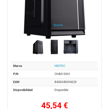
Marca:
HIDITEC
P/N:
CHA010061
EAN:
8436545694220
Disponibilidad:
Disponible
45,54 €