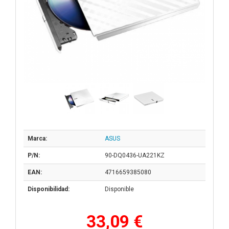
Marca:
ASUS
P/N:
90-DQ0436-UA221KZ
EAN:
4716659385080
Disponibilidad:
Disponible
33,09 €