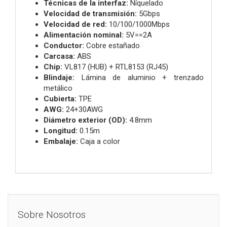
Técnicas de la interfaz:
Níquelado
Velocidad de transmisión:
5Gbps
Velocidad de red:
10/100/1000Mbps
Alimentación nominal:
5V==2A
Conductor:
Cobre estañado
Carcasa:
ABS
Chip:
VL817 (HUB) + RTL8153 (RJ45)
Blindaje:
Lámina de aluminio + trenzado
metálico
Cubierta:
TPE
AWG:
24+30AWG
Diámetro exterior (OD):
4.8mm
Longitud:
0.15m
Embalaje:
Caja a color
Sobre Nosotros