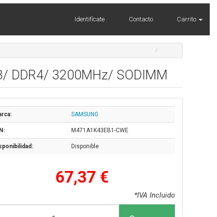
Identifícate
Contacto
Carrito
/ DDR4/ 3200MHz/ SODIMM
rca:
SAMSUNG
N:
M471A1K43EB1-CWE
sponibilidad:
Disponible
67,37 €
*IVA Incluido