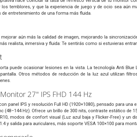
ptativa hace coincidir la tasa de refresco vertical de tu monitor c
g y los temblores, y que la experiencia de juego y de ocio sea aún má
 de entretenimiento de una forma más fluida.
 mejorar aún más la calidad de imagen, mejorando la sincronizació
más realista, inmersiva y fluida: Te sentirás como si estuvieras entr
t
orta puede ocasionar lesiones en la vista. La tecnología Anti Blue
a pantalla. Otros métodos de reducción de la luz azul utilizan fil
genes.
onitor 27" IPS FHD 144 Hz
con panel IPS y resolución Full HD (1920×1080), pensado para una ex
c (48–144 Hz). Ofrece un brillo de 300 nits, contraste estático de 
R10, modos de confort visual (Luz azul baja y Flicker-Free) y un d
 1.4 y salida para auriculares, más soporte VESA 100×100 para mont