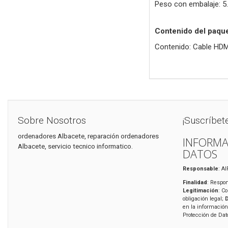
Peso con embalaje: 5.
Contenido del paqu
Contenido: Cable HDMI
Sobre Nosotros
¡Suscríbet
ordenadores Albacete, reparación ordenadores
INFORMA
Albacete, servicio tecnico informatico.
DATOS
Responsable
: A
Finalidad
: Respon
Legitimación
: C
obligación legal;
en la información
Protección de Da