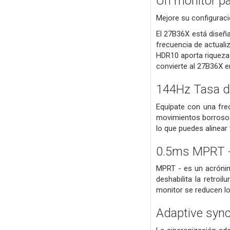
Un monitor par
Mejore su configuraci
El 27B36X está diseña
frecuencia de actuali
HDR10 aporta riqueza 
convierte al 27B36X en
144Hz Tasa d
Equípate con una fre
movimientos borrosos
lo que puedes alinear 
0.5ms MPRT -
MPRT - es un acrónim
deshabilita la retro
monitor se reducen lo
Adaptive syn