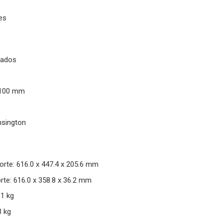
res
 lados
 100 mm
nsington
rte: 616.0 x 447.4 x 205.6 mm
te: 616.0 x 358.8 x 36.2 mm
11 kg
3 kg