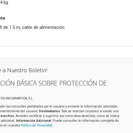
4 kg
ete
 de 1.5 m, cable de alimentación
e a Nuestro Boletín!
CIÓN BÁSICA SOBRE PROTECCIÓN DE
IFOS INFORMATICA, S.L.
der las consultas planteadas por el usuario y enviarle la información solicitada;
onsentimiento del usuario;
Destinatarios
: Solo se realizan cesiones si existe una
Derechos
: Acceder, rectificar y suprimir, así como otros derechos, como se indica
 adicional;
Información Adicional
: Puede consultar la información completa de
tos en nuestra
Política de Privacidad
.