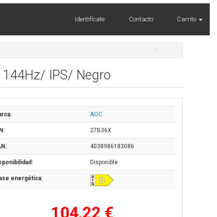
Identifícate
Contacto
Carrito
 144Hz/ IPS/ Negro
rca:
AOC
N:
27B36X
N:
4038986183086
sponibilidad:
Disponible
ase energética:
104,22 €