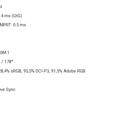
Hz
 4 ms (GtG)
 MPRT: 0.5 ms
20M:1
 / 178°
128,4% sRGB, 95,5% DCI-P3, 91,5% Adobe RGB
ive Sync