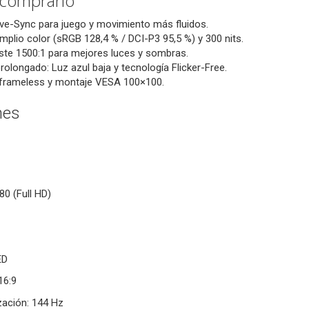
 comprarlo
ve-Sync para juego y movimiento más fluidos.
mplio color (sRGB 128,4 % / DCI-P3 95,5 %) y 300 nits.
ste 1500:1 para mejores luces y sombras.
rolongado: Luz azul baja y tecnología Flicker-Free.
 frameless y montaje VESA 100×100.
nes
80 (Full HD)
ED
16:9
zación: 144 Hz