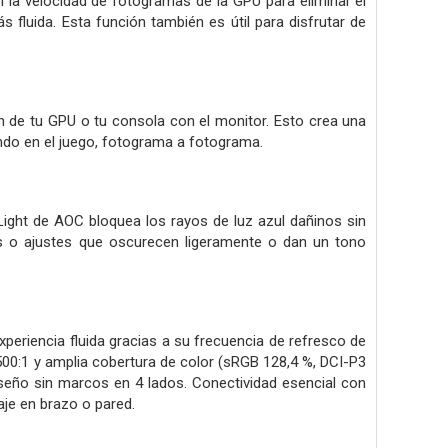
on la velocidad de fotogramas de la GPU para eliminar el
s fluida. Esta función también es útil para disfrutar de
n de tu GPU o tu consola con el monitor. Esto crea una
ando en el juego, fotograma a fotograma.
 Light de AOC bloquea los rayos de luz azul dañinos sin
tros o ajustes que oscurecen ligeramente o dan un tono
periencia fluida gracias a su frecuencia de refresco de
1500:1 y amplia cobertura de color (sRGB 128,4 %, DCI-P3
iseño sin marcos en 4 lados. Conectividad esencial con
aje en brazo o pared.