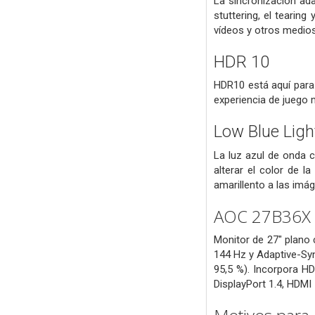
La sincronización ada
stuttering, el tearin
vídeos y otros medios
HDR 10
HDR10 está aquí para
experiencia de juego 
Low Blue Ligh
La luz azul de onda c
alterar el color de l
amarillento a las imá
AOC 27B36X M
Monitor de 27" plano 
144 Hz y Adaptive-Syn
95,5 %). Incorpora HD
DisplayPort 1.4, HDMI