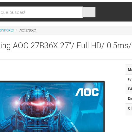
ONITORES
AOC 27B36X
ing AOC 27B36X 27"/ Full HD/ 0.5ms/
Ma
P/
EA
Di
Cl