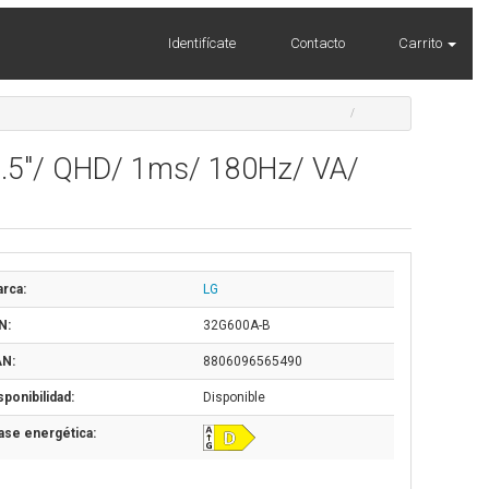
Identifícate
Contacto
Carrito
1.5"/ QHD/ 1ms/ 180Hz/ VA/
rca:
LG
N:
32G600A-B
N:
8806096565490
sponibilidad:
Disponible
ase energética: