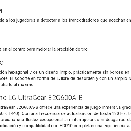
er
yuda a los jugadores a detectar a los francotiradores que acechan 
a en el centro para mejorar la precisión de tiro
do
ación hexagonal y de un diseño limpio, prácticamente sin bordes en 
 pivote. El soporte en forma de L, libre de desorden y con un amplio
vecharlo al máximo
ng LG UltraGear 32G600A-B
ltraGear 32G600A-B ofrece una experiencia de juego inmersiva grac
60 × 1440). Con una frecuencia de actualización de hasta 180 Hz, 
rciona una fluidez excepcional sin interrupciones ni desgarros d
 inclinación y compatibilidad con HDR10 completan una experiencia vis