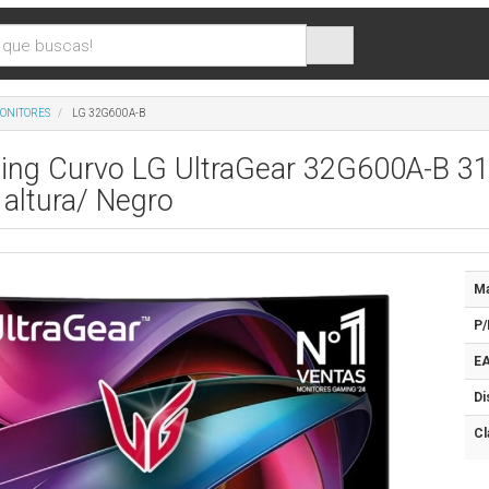
ONITORES
LG 32G600A-B
ing Curvo LG UltraGear 32G600A-B 3
 altura/ Negro
Ma
P/
EA
Di
Cl