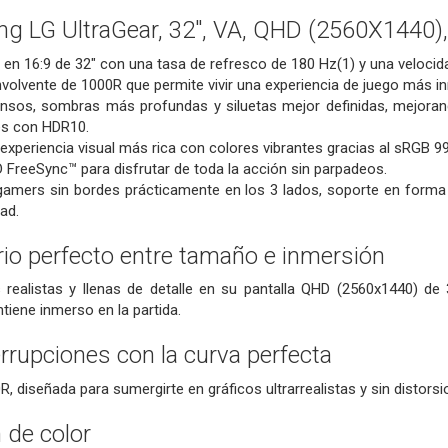
g LG UltraGear, 32", VA, QHD (2560X1440)
 en 16:9 de 32" con una tasa de refresco de 180 Hz(1) y una veloci
volvente de 1000R que permite vivir una experiencia de juego más in
tensos, sombras más profundas y siluetas mejor definidas, mejoran
s con HDR10.
 experiencia visual más rica con colores vibrantes gracias al sRGB 9
FreeSync™ para disfrutar de toda la acción sin parpadeos.
amers sin bordes prácticamente en los 3 lados, soporte en forma d
ad.
brio perfecto entre tamaño e inmersión
 realistas y llenas de detalle en su pantalla QHD (2560x1440) de 
tiene inmerso en la partida.
errupciones con la curva perfecta
R, diseñada para sumergirte en gráficos ultrarrealistas y sin distors
 de color