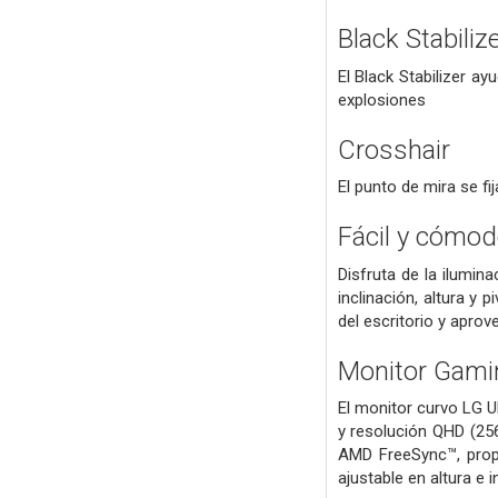
Black Stabiliz
El Black Stabilizer a
explosiones
Crosshair
El punto de mira se fij
Fácil y cómo
Disfruta de la ilumin
inclinación, altura y
del escritorio y apro
Monitor Gami
El monitor curvo LG U
y resolución QHD (25
AMD FreeSync™, propo
ajustable en altura e