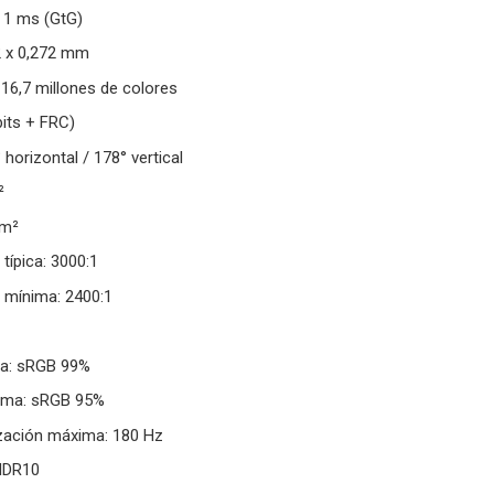
 1 ms (GtG)
2 x 0,272 mm
 16,7 millones de colores
 bits + FRC)
 horizontal / 178° vertical
²
/m²
típica: 3000:1
 mínima: 2400:1
ca: sRGB 99%
ima: sRGB 95%
ización máxima: 180 Hz
HDR10