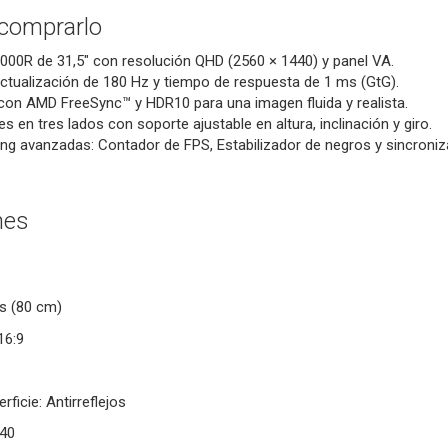
 comprarlo
1000R de 31,5" con resolución QHD (2560 × 1440) y panel VA.
ctualización de 180 Hz y tiempo de respuesta de 1 ms (GtG).
con AMD FreeSync™ y HDR10 para una imagen fluida y realista.
s en tres lados con soporte ajustable en altura, inclinación y giro.
g avanzadas: Contador de FPS, Estabilizador de negros y sincroniz
nes
s (80 cm)
16:9
rficie: Antirreflejos
440