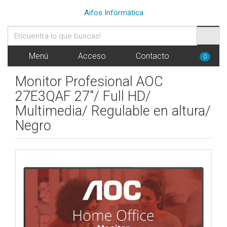
Aifos Informática
Menú
Acceso
Contacto
0
Monitor Profesional AOC
27E3QAF 27"/ Full HD/
Multimedia/ Regulable en altura/
Negro