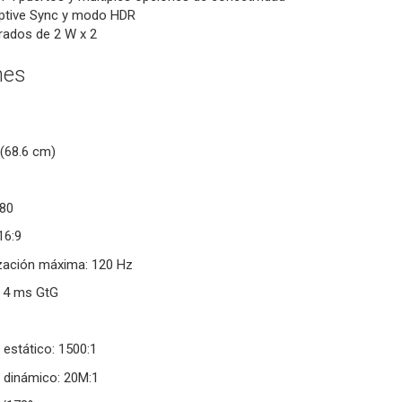
ptive Sync y modo HDR
rados de 2 W x 2
nes
(68.6 cm)
080
16:9
ización máxima: 120 Hz
 4 ms GtG
 estático: 1500:1
 dinámico: 20M:1