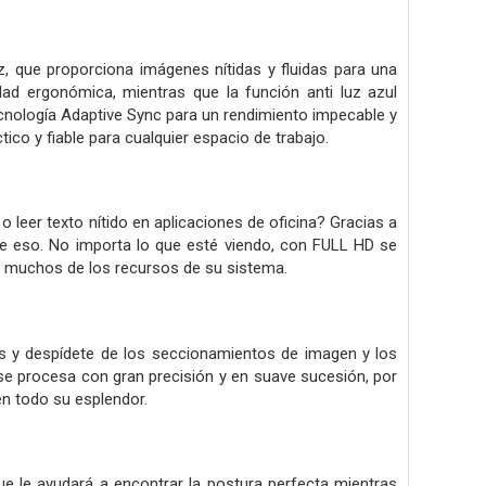
z, que proporciona imágenes nítidas y fluidas para una
idad ergonómica, mientras que la función anti luz azul
ecnología Adaptive Sync para un rendimiento impecable y
ico y fiable para cualquier espacio de trabajo.
 o leer texto nítido en aplicaciones de oficina? Gracias a
te eso. No importa lo que esté viendo, con FULL HD se
r muchos de los recursos de su sistema.
s y despídete de los seccionamientos de imagen y los
e procesa con gran precisión y en suave sucesión, por
en todo su esplendor.
ue le ayudará a encontrar la postura perfecta mientras