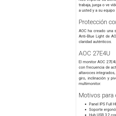
trabaja, juega o ve ví
a usted y a su equipo
Protección con
AOC ha creado una so
Anti-Blue Light de AO
claridad auténticos.
AOC 27E4U
El monitor AOC 27E4U 
con frecuencia de act
altavoces integrados,
giro, inclinación y 
multimonitor.
Motivos para
Panel IPS Full 
Soporte ergonóm
Hub USB 3.2 con