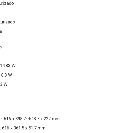
urizado
turizado
í
o
14.83 W
 0.3 W
.3 W
: 616 x 398.7~548.7 x 222 mm
: 616 x 361.5 x 51.7 mm