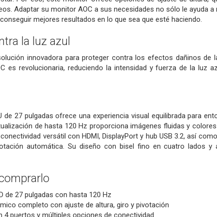
deos. Adaptar su monitor AOC a sus necesidades no sólo le ayuda a re
 conseguir mejores resultados en lo que sea que esté haciendo.
tra la luz azul
lución innovadora para proteger contra los efectos dañinos de la 
C es revolucionaria, reduciendo la intensidad y fuerza de la luz a
de 27 pulgadas ofrece una experiencia visual equilibrada para ent
ualización de hasta 120 Hz proporciona imágenes fluidas y colores
 conectividad versátil con HDMI, DisplayPort y hub USB 3.2, así co
pivotación automática. Su diseño con bisel fino en cuatro lados y
 comprarlo
HD de 27 pulgadas con hasta 120 Hz
ico completo con ajuste de altura, giro y pivotación
 4 puertos y múltiples opciones de conectividad