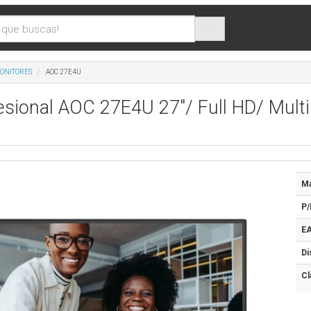
ONITORES
AOC 27E4U
esional AOC 27E4U 27"/ Full HD/ Multi
Ma
P/
EA
Di
Cl