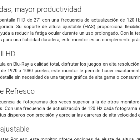
das, mayor productividad
pantalla FHD de 27'' con una frecuencia de actualización de 120 H
jorada. Su soporte de altura ajustable (HAS) proporciona flexibil
uda a reducir la fatiga ocular durante un uso prolongado. Con la t
s para una fiabilidad duradera, este monitor es un complemento práct
ll HD
ula en Blu-Ray a calidad total, disfrutar los juegos en alta resolución
D de 1920 x 1080 píxeles, este monitor le permite hacer exactamen
talle sin necesidad de una tarjeta gráfica de alta gama o consumi
e Refresco
cuencia de fotogramas dos veces superior a la de otros monitore
. Con una frecuencia de actualización de 120 Hz cada fotograma s
tus disparos con precisión y apreciar las carreras de alta velocidad 
 ajustable
tar. Por eso, este monitor ofrece opciones de ajuste de altura, q