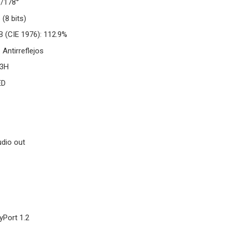
°/178°
 (8 bits)
B (CIE 1976): 112.9%
 Antirreflejos
 3H
ED
udio out
ayPort 1.2