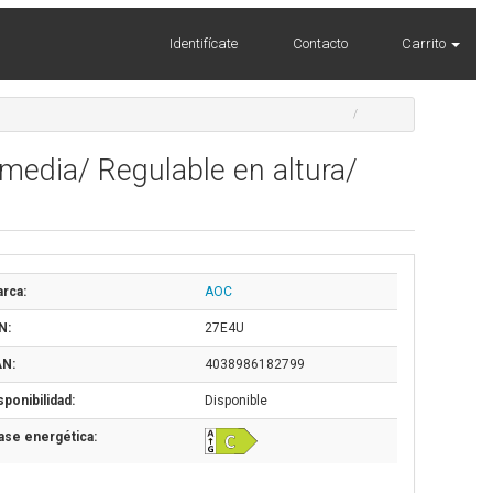
Identifícate
Contacto
Carrito
media/ Regulable en altura/
rca:
AOC
N:
27E4U
N:
4038986182799
sponibilidad:
Disponible
ase energética: