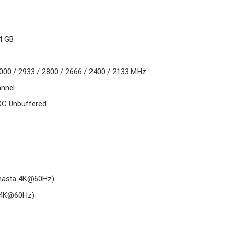
4 GB
000 / 2933 / 2800 / 2666 / 2400 / 2133 MHz
annel
CC Unbuffered
 (hasta 4K@60Hz)
a 4K@60Hz)