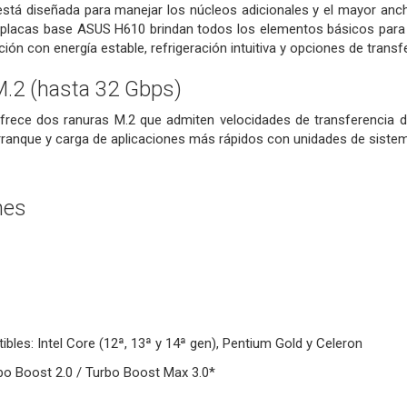
stá diseñada para manejar los núcleos adicionales y el mayor anch
 placas base ASUS H610 brindan todos los elementos básicos para a
cción con energía estable, refrigeración intuitiva y opciones de transfe
M.2 (hasta 32 Gbps)
ece dos ranuras M.2 que admiten velocidades de transferencia de
ranque y carga de aplicaciones más rápidos con unidades de sistem
nes
les: Intel Core (12ª, 13ª y 14ª gen), Pentium Gold y Celeron
rbo Boost 2.0 / Turbo Boost Max 3.0*