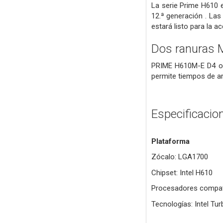
La serie Prime H610 e
12.ª generación . Las
estará listo para la a
Dos ranuras 
PRIME H610M-E D4 ofr
permite tiempos de ar
Especificacio
Plataforma
Zócalo: LGA1700
Chipset: Intel H610
Procesadores compatib
Tecnologías: Intel Tu