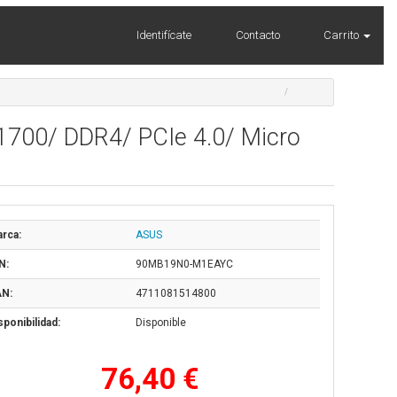
Identifícate
Contacto
Carrito
700/ DDR4/ PCIe 4.0/ Micro
rca:
ASUS
N:
90MB19N0-M1EAYC
N:
4711081514800
sponibilidad:
Disponible
76,40 €