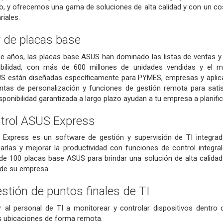
o, y ofrecemos una gama de soluciones de alta calidad y con un co
iales.
r de placas base
e años, las placas base ASUS han dominado las listas de ventas y 
fiabilidad, con más de 600 millones de unidades vendidas y e
S están diseñadas específicamente para PYMES, empresas y aplica
ntas de personalización y funciones de gestión remota para satis
isponibilidad garantizada a largo plazo ayudan a tu empresa a planifi
ntrol ASUS
Express
 Express es un software de gestión y supervisión de TI integr
carlas y mejorar la productividad con funciones de control integr
e 100 placas base ASUS para brindar una solución de alta calidad
 de su empresa.
estión de puntos finales de TI
al personal de TI a monitorear y controlar dispositivos dentro de
es ubicaciones de forma remota.