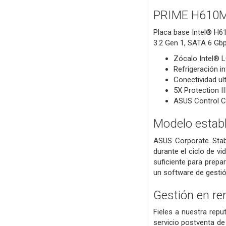
PRIME H610
Placa base Intel® H61
3.2 Gen 1, SATA 6 Gb
Zócalo Intel® L
Refrigeración i
Conectividad ul
5X Protection I
ASUS Control Ce
Modelo estab
ASUS Corporate Stab
durante el ciclo de v
suficiente para prep
un software de gestión
Gestión en re
Fieles a nuestra rep
servicio postventa de 