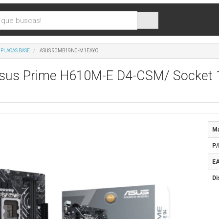
PLACAS BASE
ASUS 90MB19N0-M1EAYC
Asus Prime H610M-E D4-CSM/ Socket 1
Ma
P/
EA
Di