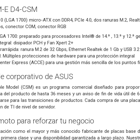
M-E D4-CSM
0 (LGA 1700) micro-ATX con DDR4, PCIe 4.0, dos ranuras M.2, Realte
ps, conector COM, conector RGB
GA 1700: preparado para procesadores Intel® de 14.ª , 13.ª y 12.ª g
ntegral: disipador PCH y Fan Xpert 2+
trarrápida: ranura M.2 de 32 Gbps, Ethernet Realtek de 1 Gb y USB 3.
II: Múltiples protecciones de hardware para una protección integral
nter Express (ACCE) para una gestión más sencilla de los puntos fi
le corporativo de ASUS
le Model (CSM) es un programa comercial diseñado para proporci
ida del producto de hasta 36 meses y un aviso de fin de vida útil d
ararse para las transiciones de productos. Cada compra de una pla
 de TI de nivel de servidor.
moto para reforzar tu negocio
utación como el mayor y más conocido fabricante de placas base 
primera clase y una disponibilidad garantizada a largo plazo. Nuestr