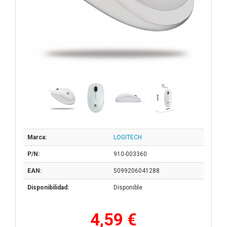
Marca:
LOGITECH
P/N:
910-003360
EAN:
5099206041288
Disponibilidad:
Disponible
4,59 €