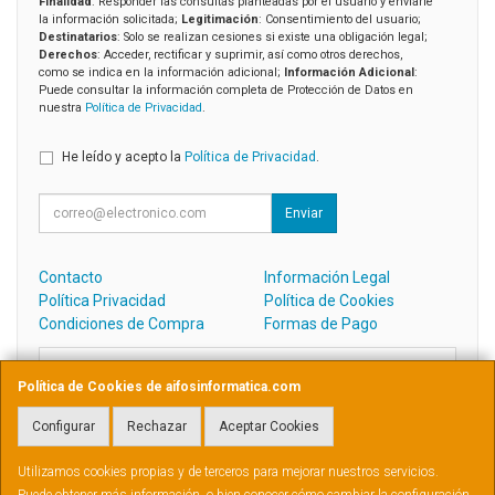
Finalidad
: Responder las consultas planteadas por el usuario y enviarle
la información solicitada;
Legitimación
: Consentimiento del usuario;
Destinatarios
: Solo se realizan cesiones si existe una obligación legal;
Derechos
: Acceder, rectificar y suprimir, así como otros derechos,
como se indica en la información adicional;
Información Adicional
:
Puede consultar la información completa de Protección de Datos en
nuestra
Política de Privacidad
.
He leído y acepto la
Política de Privacidad
.
Enviar
Contacto
Información Legal
Política Privacidad
Política de Cookies
Condiciones de Compra
Formas de Pago
Contacto
Política de Cookies de aifosinformatica.com
admin@aifosinformatica.com
Configurar
Rechazar
Aceptar Cookies
Utilizamos cookies propias y de terceros para mejorar nuestros servicios.
PEREZ GALDOS, 31, BAJO, 2003, ALBACETE, España. - C.I.F.: B02570976 -