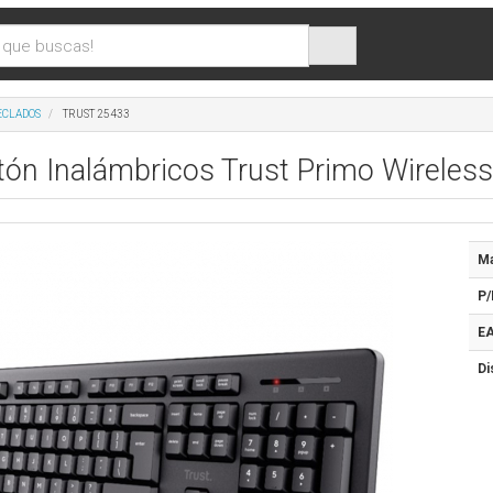
ECLADOS
TRUST 25433
tón Inalámbricos Trust Primo Wireles
Ma
P/
EA
Di