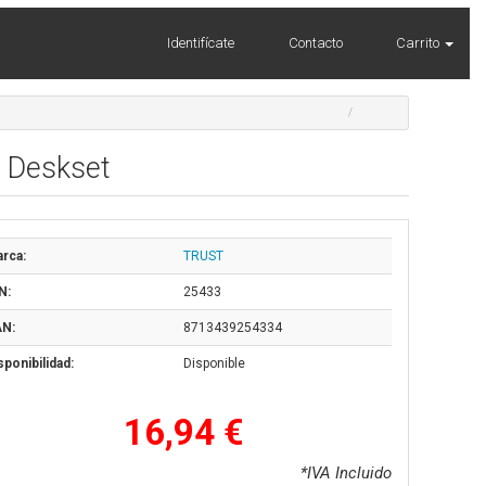
Identifícate
Contacto
Carrito
s Deskset
rca:
TRUST
N:
25433
N:
8713439254334
sponibilidad:
Disponible
16,94 €
*IVA Incluido