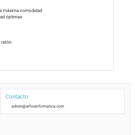
n la máxima comodidad
idad óptimas
 ratón
Contacto
admin@aifosinformatica.com