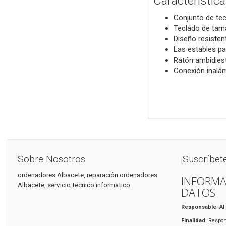
Característica
Conjunto de tec
Teclado de tama
Diseño resisten
Las estables pa
Ratón ambidiest
Conexión inalám
Sobre Nosotros
¡Suscríbet
ordenadores Albacete, reparación ordenadores
INFORMA
Albacete, servicio tecnico informatico.
DATOS
Responsable
: A
Finalidad
: Respon