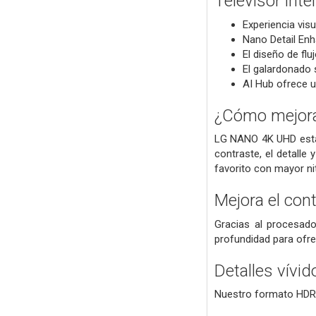
Televisor in
Experiencia visu
Nano Detail Enh
El diseño de fl
El galardonado 
AI Hub ofrece un
¿Cómo mejora 
LG NANO 4K UHD está 
contraste, el detalle
favorito con mayor nit
Mejora el con
Gracias al procesado
profundidad para ofr
Detalles vívi
Nuestro formato HDR1