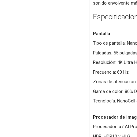
sonido envolvente má
Especificacio
Pantalla
Tipo de pantalla: Nan
Pulgadas: 55 pulgada
Resolución: 4K Ultra 
Frecuencia: 60 Hz
Zonas de atenuación:
Gama de color: 80% 
Tecnología: NanoCell
Procesador de ima
Procesador: α7 AI Pr
HDR: HDR10 y HLG