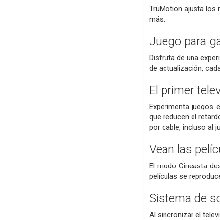
TruMotion ajusta los n
más.
Juego para ga
Disfruta de una exper
de actualización, cad
El primer tele
Experimenta juegos en
que reducen el retard
por cable, incluso al j
Vean las pelíc
El modo Cineasta desa
películas se reproduc
Sistema de so
Al sincronizar el tele