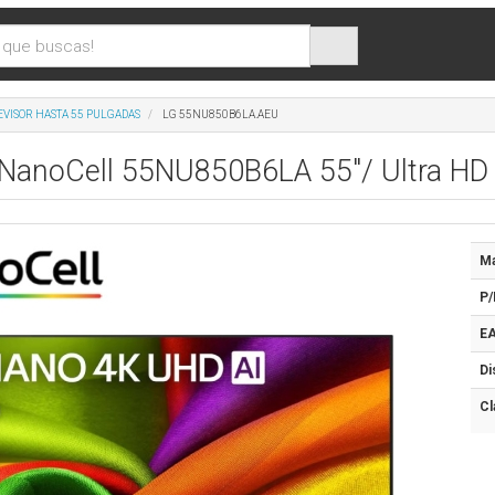
EVISOR HASTA 55 PULGADAS
LG 55NU850B6LA.AEU
 NanoCell 55NU850B6LA 55"/ Ultra HD
Ma
P/
EA
Di
Cl