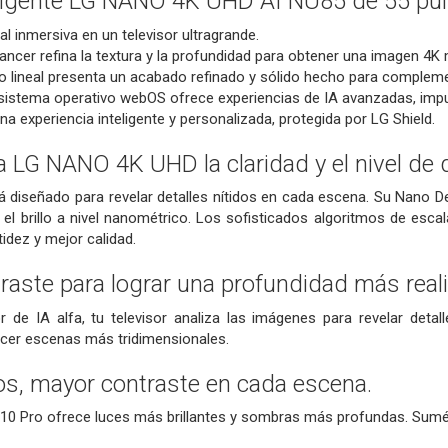
teligente LG NANO 4K UHD AI NU85 de 55 pu
al inmersiva en un televisor ultragrande.
ancer refina la textura y la profundidad para obtener una imagen 4K 
ujo lineal presenta un acabado refinado y sólido hecho para complem
sistema operativo webOS ofrece experiencias de IA avanzadas, impu
a experiencia inteligente y personalizada, protegida por LG Shield.
LG NANO 4K UHD la claridad y el nivel de d
diseñado para revelar detalles nítidos en cada escena. Su Nano De
 y el brillo a nivel nanométrico. Los sofisticados algoritmos de esca
idez y mejor calidad.
traste para lograr una profundidad más reali
r de IA alfa, tu televisor analiza las imágenes para revelar deta
ecer escenas más tridimensionales.
dos, mayor contraste en cada escena.
0 Pro ofrece luces más brillantes y sombras más profundas. Sumé