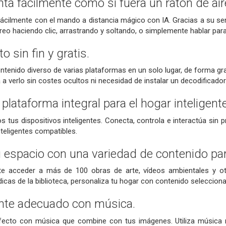
ta fácilmente como si fuera un ratón de aire
 fácilmente con el mando a distancia mágico con IA. Gracias a su 
eo haciendo clic, arrastrando y soltando, o simplemente hablar par
o sin fin y gratis.
tenido diverso de varias plataformas en un solo lugar, de forma gra
a verlo sin costes ocultos ni necesidad de instalar un decodificador
lataforma integral para el hogar inteligente
tus dispositivos inteligentes. Conecta, controla e interactúa sin 
teligentes compatibles.
u espacio con una variedad de contenido para
te acceder a más de 100 obras de arte, vídeos ambientales y ot
icas de la biblioteca, personaliza tu hogar con contenido seleccionad
ente adecuado con música.
rfecto con música que combine con tus imágenes. Utiliza música