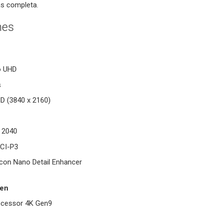
s completa.
nes
o UHD
s
HD (3840 x 2160)
 2040
DCI-P3
 con Nano Detail Enhancer
gen
ocessor 4K Gen9