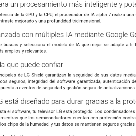
ara un procesamiento más inteligente y pot
tencia de la GPU y la CPU, el procesador de IA alpha 7 realiza un
ntraste mejorado y una profundidad tridimensional.
zada con múltiples IA mediante Google Gem
e buscas y selecciona el modelo de IA que mejor se adapte a ti. 
s amplios y relevantes.
la que puede confiar
incipales de LG Shield garantizan la seguridad de sus datos medi
icos seguros, integridad del software garantizada, autenticación 
spuesta a eventos de seguridad y gestión segura de actualizaciones.
LG está diseñado para durar gracias a la pro
ta el software, tu televisor LG está protegido. Los condensadores 
 mientras que los semiconductores cuentan con protección contra s
los chips de la humedad, y tus datos se mantienen seguros gracias 