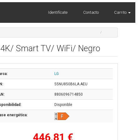
Identifícate
Contacto
Carrito
 4K/ Smart TV/ WiFi/ Negro
rca:
LG
N:
55NU850B6LA.AEU
N:
8806096714850
sponibilidad:
Disponible
ase energética:
446,81 €