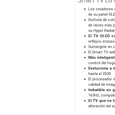
Smart TV LG 
Los creadores d
de su panel OLE
Disfruta de col
de veces más pr
su Hyper Radian
El TV OLED co
reflejos, inclu
Sumérgete en ca
El Smart TV we
Más inteligent
control del hog
Evoluciona a 
hasta el 2030.
El procesador 
calidad de image
Imbatible en 
165Hz, compati
El TV que no t
alteración del 