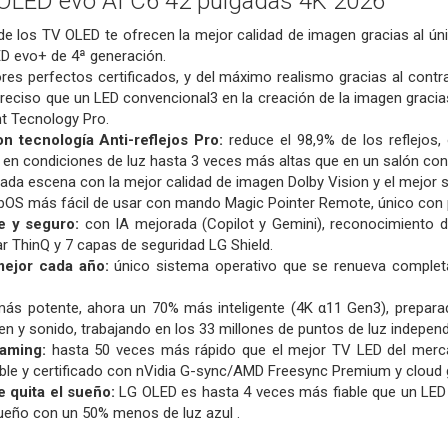
OLED evo AI C6 42 pulgadas 4K 2026
e los TV OLED te ofrecen la mejor calidad de imagen gracias al úni
D evo+ de 4ª generación.
ores perfectos certificados, y del máximo realismo gracias al contras
eciso que un LED convencional3 en la creación de la imagen gracias
t Tecnology Pro.
n tecnología Anti-reflejos Pro:
reduce el 98,9% de los reflejos
so en condiciones de luz hasta 3 veces más altas que en un salón con
da escena con la mejor calidad de imagen Dolby Vision y el mejor 
bOS más fácil de usar con mando Magic Pointer Remote, único con 
e y seguro:
con IA mejorada (Copilot y Gemini), reconocimiento de
ar ThinQ y 7 capas de seguridad LG Shield.
mejor cada año:
único sistema operativo que se renueva comple
más potente, ahora un 70% más inteligente (4K α11 Gen3), preparad
n y sonido, trabajando en los 33 millones de puntos de luz independien
gaming:
hasta 50 veces más rápido que el mejor TV LED del merc
ble y certificado con nVidia G-sync/AMD Freesync Premium y cloud 
e quita el sueño:
LG OLED es hasta 4 veces más fiable que un LED co
sueño con un 50% menos de luz azul .