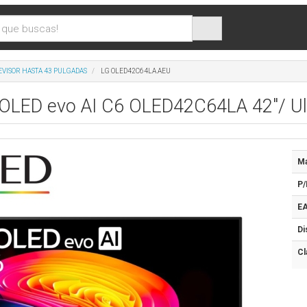
EVISOR HASTA 43 PULGADAS
LG OLED42C64LA.AEU
 OLED evo AI C6 OLED42C64LA 42"/ Ul
Ma
P/
EA
Di
Cl