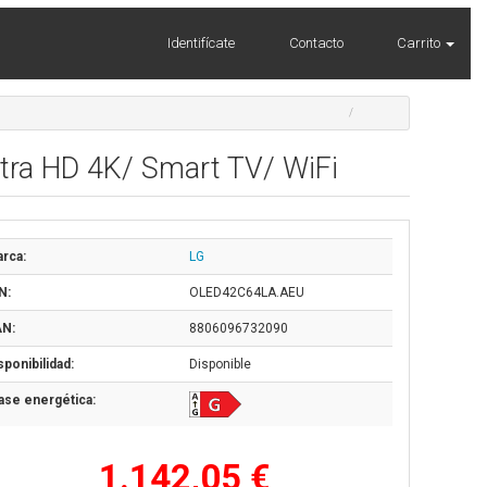
Identifícate
Contacto
Carrito
tra HD 4K/ Smart TV/ WiFi
rca:
LG
N:
OLED42C64LA.AEU
N:
8806096732090
sponibilidad:
Disponible
ase energética:
1.142,05 €