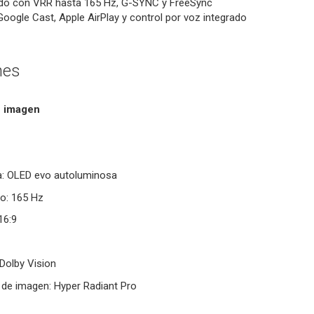
o con VRR hasta 165 Hz, G-SYNC y FreeSync
ogle Cast, Apple AirPlay y control por voz integrado
nes
e imagen
la: OLED evo autoluminosa
co: 165 Hz
16:9
Dolby Vision
 de imagen: Hyper Radiant Pro