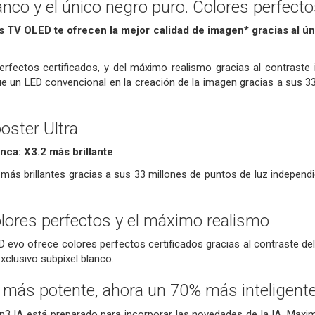
anco y el único negro puro. Colores perfect
s TV OLED te ofrecen la mejor calidad de imagen* gracias al ú
erfectos certificados, y del máximo realismo gracias al contraste i
 un LED convencional en la creación de la imagen gracias a sus 33
oster Ultra
nca: X3.2 más brillante
 más brillantes gracias a sus 33 millones de puntos de luz indepe
olores perfectos y el máximo realismo
 evo ofrece colores perfectos certificados gracias al contraste de
clusivo subpíxel blanco.
 más potente, ahora un 70% más inteligent
3 IA está preparado para incorporar las novedades de la IA. Maximi