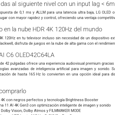
idas al siguiente nivel con un input lag < 6
puesta de 0,1 ms y ALLM para una latencia ultra baja, LG OLED of
jugar con mayor rapidez y control, ofreciendo una ventaja competitiv
ego en la nube HDR 4K 120Hz del mundo
K 120Hz en tu televisor incluso sin necesidad de un dispositivo e
lackwell, disfruta de juegos en la nube de alta gama con el rendimie
 AI C6 OLED42C64LA
de 42 pulgadas ofrece una experiencia audiovisual premium gracias 
ogías avanzadas de inteligencia artificial para imagen y sonido. 
ización de hasta 165 Hz lo convierten en una opción ideal para di
 comprarlo
 4K con negros perfectos y tecnología Brightness Booster
a 11 AI 4K Gen3 con optimización inteligente de imagen y sonido
 Dolby Vision, Dolby Atmos y FILMMAKER MODE