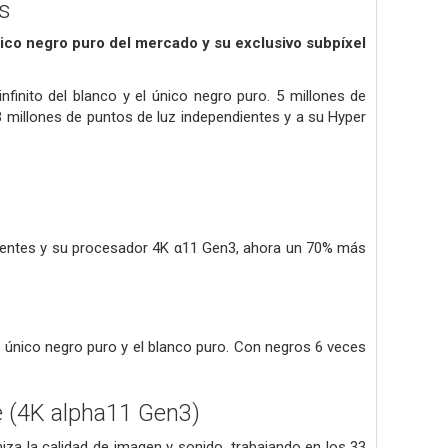
os
nico negro puro del mercado y su exclusivo subpíxel
nfinito del blanco y el único negro puro. 5 millones de
 millones de puntos de luz independientes y a su Hyper
ndientes y su procesador 4K α11 Gen3, ahora un 70% más
l único negro puro y el blanco puro. Con negros 6 veces
e (4K alpha11 Gen3)
za la calidad de imagen y sonido, trabajando en los 33