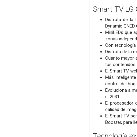
Smart TV LG 
Disfruta de la
Dynamic QNED Co
MiniLEDs que ap
zonas independi
Con tecnología 
Disfruta de la e
Cuanto mayor es
tus contenidos 
El Smart TV we
Más inteligent
control del hog
Evoluciona a m
el 2031.
El procesador 
calidad de image
El Smart TV per
Booster, para l
Tecnología ex