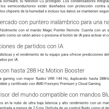
 software, tu televisor LG protegido. Los condensadores integrado
 los semiconductores están diseñados con protección contra sob
los chipsets de la humedad e incluso tus datos se mantienen seguro
mercado con puntero inalámbrico para una n
r fácilmente con el mando Magic Pointer Remote. Cuenta con un 
arlo como un ratón aéreo o presiona el botón de IA para activar el c
ciones de partidos con IA
adísticas y el rendimiento de tu equipo para ofrecer predicciones de
dos por IA.
 con hasta 288 Hz Motion Booster
cia gaming con mayor fluidez VRR 144 Hz, duplicando hasta 288Hz 
atible y certificado con AMD Freesync Premium y Cloud Gaming.
evisor del mundo compatible con mandos Blue
os en la nube de ultra baja latencia y alto rendimiento con un ma
e entrada a menos de 2,5 ms. Disfruta de un control fluido como el 