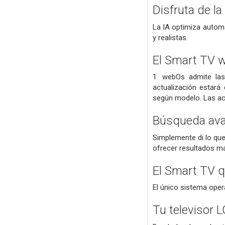
Disfruta de l
La IA optimiza automá
y realistas.
El Smart TV w
1. webOs admite las
actualización estará 
según modelo. Las act
Búsqueda avan
Simplemente di lo que
ofrecer resultados m
El Smart TV q
El único sistema ope
Tu televisor 