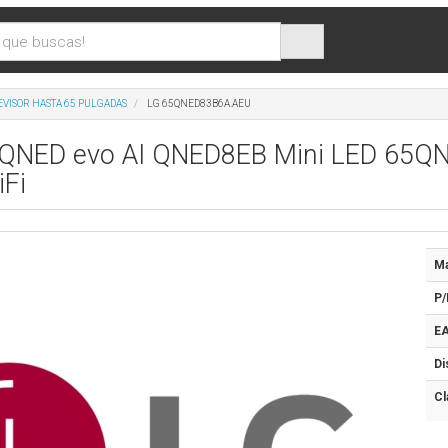
EVISOR HASTA 65 PULGADAS
LG 65QNED83B6A.AEU
G QNED evo AI QNED8EB Mini LED 65QN
Fi
Ma
P/
EA
Di
Cl