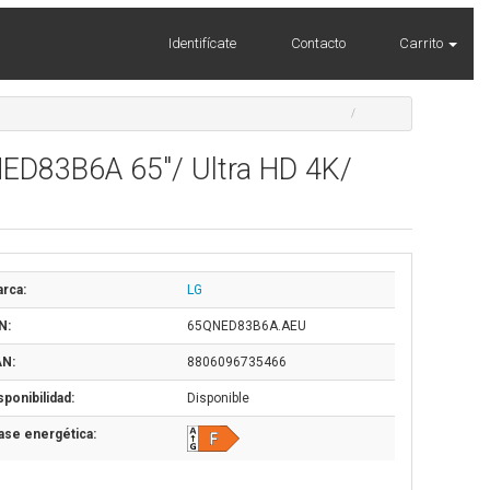
Identifícate
Contacto
Carrito
ED83B6A 65"/ Ultra HD 4K/
rca:
LG
N:
65QNED83B6A.AEU
N:
8806096735466
sponibilidad:
Disponible
ase energética: