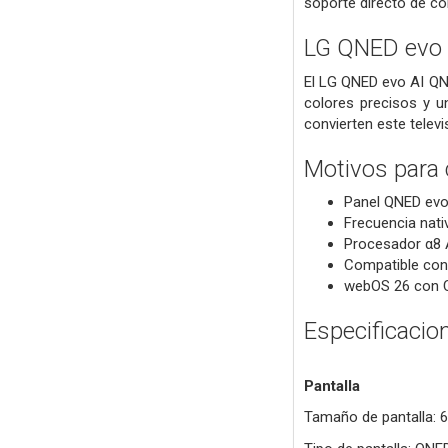
soporte directo de co
LG QNED evo
El LG QNED evo AI QN
colores precisos y 
convierten este telev
Motivos para
Panel QNED evo
Frecuencia nat
Procesador α8 
Compatible con
webOS 26 con Co
Especificacio
Pantalla
Tamaño de pantalla: 