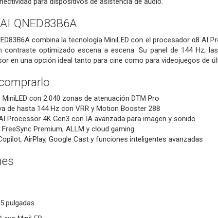
nectividad para dispositivos de asistencia de audio.
 AI QNED83B6A
ED83B6A combina la tecnología MiniLED con el procesador α8 AI Pr
un contraste optimizado escena a escena. Su panel de 144 Hz, l
isor en una opción ideal tanto para cine como para videojuegos de ú
 comprarlo
 MiniLED con 2.040 zonas de atenuación DTM Pro
iva de hasta 144 Hz con VRR y Motion Booster 288
AI Processor 4K Gen3 con IA avanzada para imagen y sonido
 FreeSync Premium, ALLM y cloud gaming
pilot, AirPlay, Google Cast y funciones inteligentes avanzadas
nes
65 pulgadas