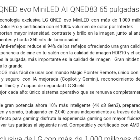
QNED evo MiniLED AI QNED83 65 pulgadas
 tecnología exclusiva LG QNED evo MiniLED con más de 1.000 mil
lor Pro y certificada con el 100% volumen de color por Intertek.
ortan mayor intensidad, contraste y brillo en la imagen, junto al a
entes y hasta 350 nits de luminosidad.
Anti-reflejos: reduce el 94% de los reflejos ofreciendo una gran cali
xperiencia de cine en tu salón con la calidad de imagen HDR10 y el so
 la pulgada, más importante es la calidad de imagen. Gran nitidez 
a lo grande.
bOS más fácil de usar con mando Magic Pointer Remote, único con 
e y seguro: con IA mejorada (Copilot y Gemini), reconocimiento de
ar ThinQ y 7 capas de seguridad LG Shield.
ejor cada año: único sistema operativo que se renueva completam
de gran potencia ahora 10% más inteligente (4K α8 Gen3), preparad
n y sonido, trabajando en 2.040 zonas independientes a través de la In
fecto para gaming: disfruta la experiencia gaming con mayor fluid
levar tus partidas al siguiente nivel. Compatible y certificado con 
clusiva de LG con más de 1.000 millones d