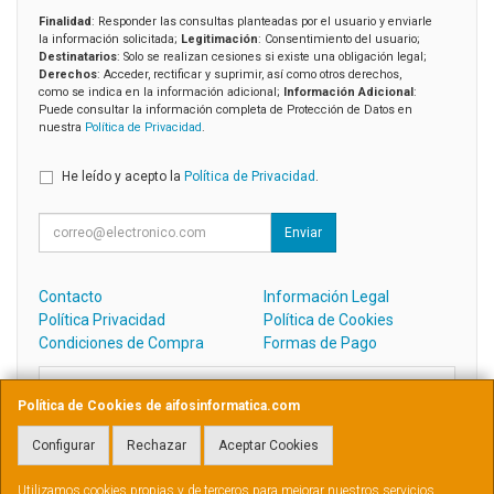
Finalidad
: Responder las consultas planteadas por el usuario y enviarle
la información solicitada;
Legitimación
: Consentimiento del usuario;
Destinatarios
: Solo se realizan cesiones si existe una obligación legal;
Derechos
: Acceder, rectificar y suprimir, así como otros derechos,
como se indica en la información adicional;
Información Adicional
:
Puede consultar la información completa de Protección de Datos en
nuestra
Política de Privacidad
.
He leído y acepto la
Política de Privacidad
.
Enviar
Contacto
Información Legal
Política Privacidad
Política de Cookies
Condiciones de Compra
Formas de Pago
Contacto
Política de Cookies de aifosinformatica.com
admin@aifosinformatica.com
Configurar
Rechazar
Aceptar Cookies
Utilizamos cookies propias y de terceros para mejorar nuestros servicios.