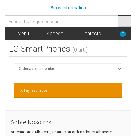
Aifos Informática
Menú
Acceso
Contacto
0
LG SmartPhones
(0 art.)
No hay resultados.
Sobre Nosotros
ordenadores Albacete, reparación ordenadores Albacete,