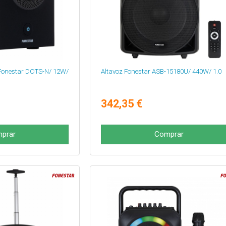
 Fonestar DOTS-N/ 12W/
Altavoz Fonestar ASB-15180U/ 440W/ 1.0
342,35 €
prar
Comprar