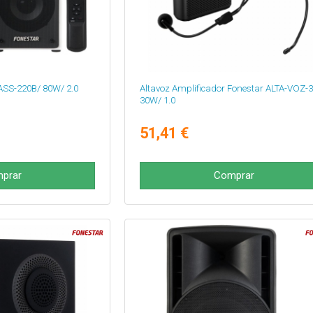
ASS-220B/ 80W/ 2.0
Altavoz Amplificador Fonestar ALTA-VOZ-3
30W/ 1.0
51,41 €
prar
Comprar