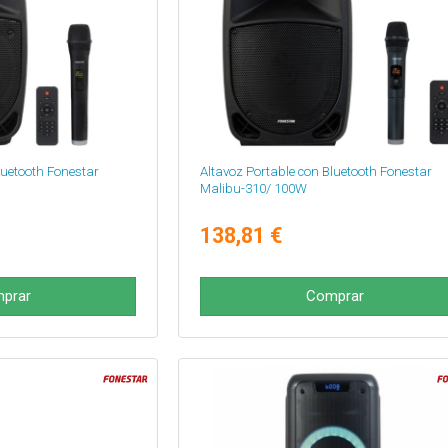
luetooth Fonestar
Altavoz Portable con Bluetooth Fonestar
Malibu-310/ 100W
138,81 €
prar
Comprar