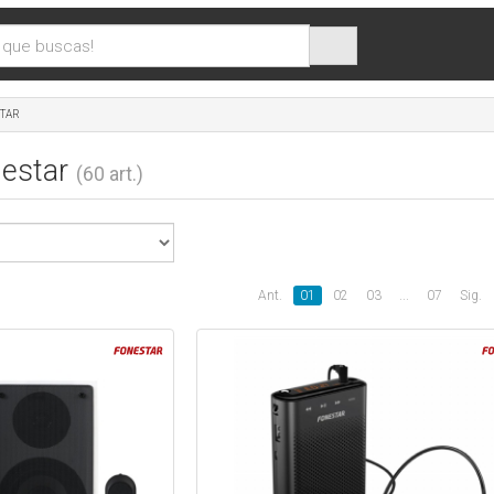
TAR
nestar
(60 art.)
Ant.
01
02
03
...
07
Sig.