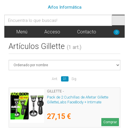
Aifos Informática
Menú
Acceso
Contacto
0
Artículos Gillette
(1 art.)
Ant.
01
Sig.
GILLETTE -
Pack de 2 Cuchillas de Afeitar Gillette
GilletteLabs FaceBody + Intimate
27,15 €
Comprar