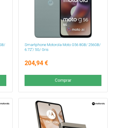
GB/
Smartphone Motorola Moto G56 8GB/ 256GB/
6.72"/ 5G/ Gris
204,94 €
Comprar