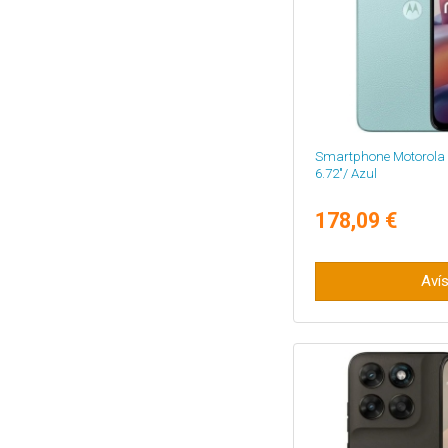
Smartphone Motorola 
6.72"/ Azul
178,09 €
Aví