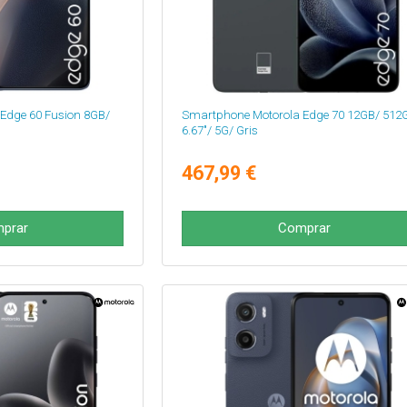
Edge 60 Fusion 8GB/
Smartphone Motorola Edge 70 12GB/ 512
6.67"/ 5G/ Gris
467,99 €
prar
Comprar