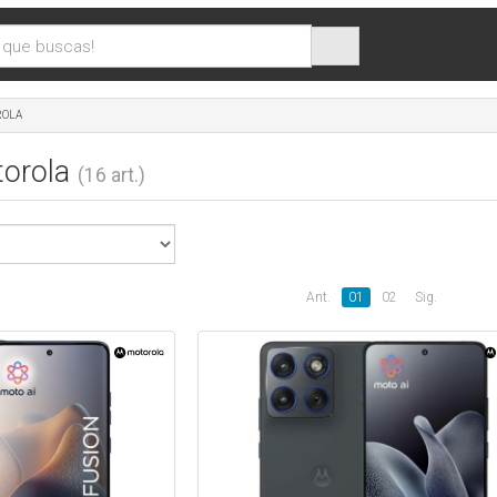
ROLA
torola
(16 art.)
Ant.
01
02
Sig.