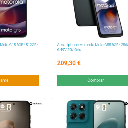
Moto G15 8GB/ 512GB/
Smartphone Motorola Moto G55 8GB/ 256
6.49"/ 5G/ Gris
209,30 €
same
Comprar