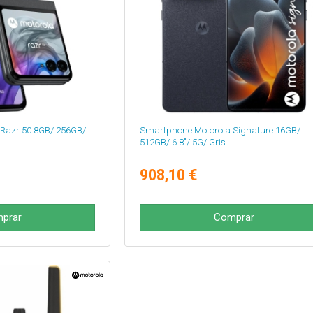
Razr 50 8GB/ 256GB/
Smartphone Motorola Signature 16GB/
512GB/ 6.8"/ 5G/ Gris
908,10 €
prar
Comprar