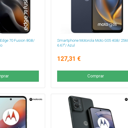
Edge 70 Fusion 8GB/
Smartphone Motorola Moto G05 4GB/ 256
ro
6.67"/ Azul
127,31 €
prar
Comprar