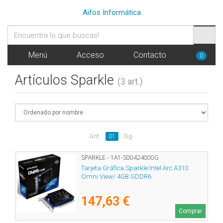
Aifos Informática
Menú
Acceso
Contacto
0
Artículos Sparkle
(3 art.)
Ant.
01
Sig.
SPARKLE - 1A1-S00424000G
Tarjeta Gráfica Sparkle Intel Arc A310
Omni View/ 4GB GDDR6
147,63 €
Comprar