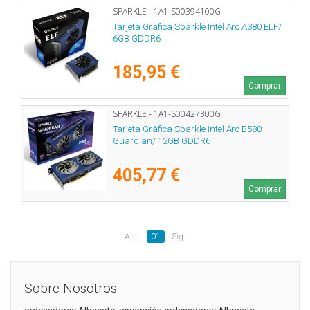
SPARKLE - 1A1-S00394100G
Tarjeta Gráfica Sparkle Intel Arc A380 ELF/
6GB GDDR6
185,95 €
Comprar
SPARKLE - 1A1-S00427300G
Tarjeta Gráfica Sparkle Intel Arc B580
Guardian/ 12GB GDDR6
405,77 €
Comprar
Ant.
01
Sig.
Sobre Nosotros
ordenadores Albacete, reparación ordenadores Albacete,