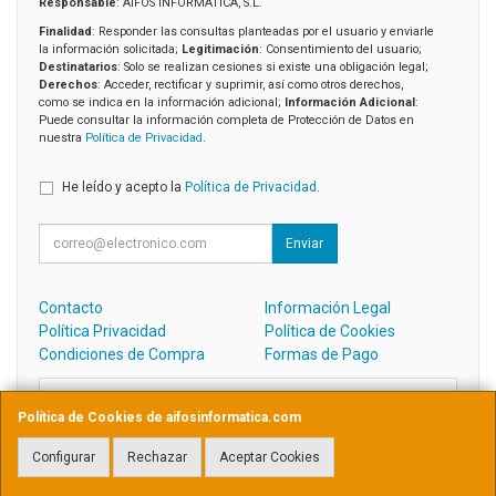
Responsable
: AIFOS INFORMATICA, S.L.
Finalidad
: Responder las consultas planteadas por el usuario y enviarle
la información solicitada;
Legitimación
: Consentimiento del usuario;
Destinatarios
: Solo se realizan cesiones si existe una obligación legal;
Derechos
: Acceder, rectificar y suprimir, así como otros derechos,
como se indica en la información adicional;
Información Adicional
:
Puede consultar la información completa de Protección de Datos en
nuestra
Política de Privacidad
.
He leído y acepto la
Política de Privacidad
.
Enviar
Contacto
Información Legal
Política Privacidad
Política de Cookies
Condiciones de Compra
Formas de Pago
Contacto
Política de Cookies de aifosinformatica.com
admin@aifosinformatica.com
Configurar
Rechazar
Aceptar Cookies