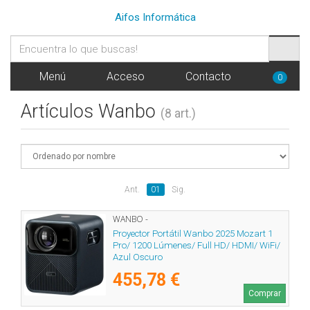
Aifos Informática
Menú
Acceso
Contacto
0
Artículos Wanbo
(8 art.)
Ant.
01
Sig.
WANBO -
Proyector Portátil Wanbo 2025 Mozart 1
Pro/ 1200 Lúmenes/ Full HD/ HDMI/ WiFi/
Azul Oscuro
455,78 €
Comprar