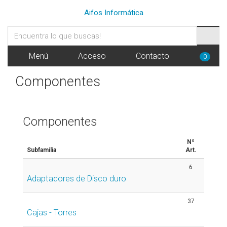
Aifos Informática
Menú
Acceso
Contacto
0
Componentes
Componentes
Nº
Subfamilia
Art.
6
Adaptadores de Disco duro
37
Cajas - Torres