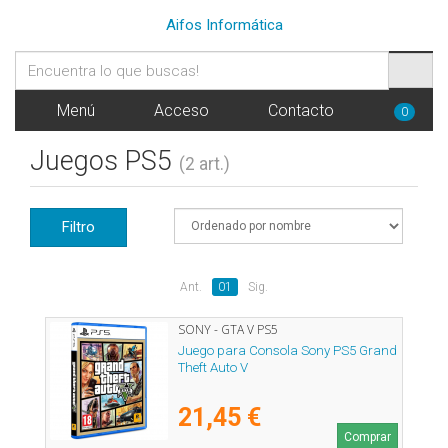
Aifos Informática
Menú
Acceso
Contacto
0
Juegos PS5
(2 art.)
Filtro
Ant.
01
Sig.
SONY - GTA V PS5
Juego para Consola Sony PS5 Grand
Theft Auto V
21,45 €
Comprar