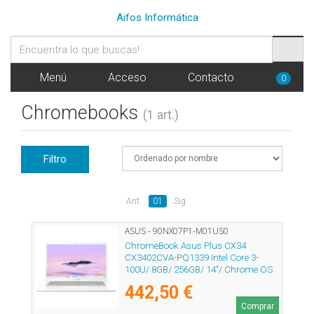
Aifos Informática
Menú
Acceso
Contacto
0
Chromebooks
(1 art.)
Filtro
Ant.
01
Sig.
ASUS - 90NX07P1-M01US0
ChromeBook Asus Plus CX34
CX3402CVA-PQ1339 Intel Core 3-
100U/ 8GB/ 256GB/ 14"/ Chrome OS
442,50 €
Comprar