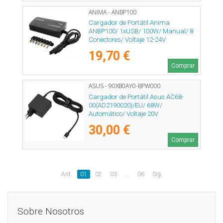
ANIMA - ANBP100
Cargador de Portátil Anima
ANBP100/ 1xUSB/ 100W/ Manual/ 8
Conectores/ Voltaje 12-24V
19,70 €
Comprar
ASUS - 90XB0AY0-BPW000
Cargador de Portátil Asus AC68-
00(AD2190020)/EU/ 68W/
Automático/ Voltaje 20V
30,00 €
Comprar
Ant.
01
02
03
...
06
Sig.
Sobre Nosotros