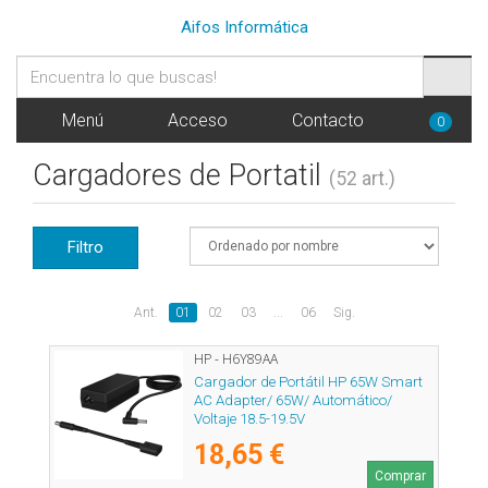
Aifos Informática
Menú
Acceso
Contacto
0
Cargadores de Portatil
(52 art.)
Filtro
Ant.
01
02
03
...
06
Sig.
HP - H6Y89AA
Cargador de Portátil HP 65W Smart
AC Adapter/ 65W/ Automático/
Voltaje 18.5-19.5V
18,65 €
Comprar