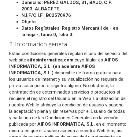
Domicilio:
PEREZ GALDOS, 31, BAJO, C.P.
2003,
ALBACETE
N.I.F/C.I.F
.:
B02570976
Objeto
:
Datos Regístrales:
Registro Mercantil de - en
la
hoja -, tomo 0, folio 0
.
2. Información general.
Estas condiciones generales regulan el uso del servicio del
web site
aifosinformatica.com
cuyo titular es
AIFOS
INFORMATICA, S.L. (en adelante AIFOS
INFORMATICA, S.L.)
disponible de forma gratuita para
los usuarios de Internet y su visualización no requiere de
previa suscripción o registro alguno. No obstante, la
contratación de determinados servicios o productos sí
requiere el registro del Usuario en la Web. La utilización de
nuestra Web le atribuye la condición de usuario y supone
la aceptación plena y sin reservas por el Usuario de todas
y cada una de las Condiciones Generales en la versión
publicada por
AIFOS INFORMATICA, S.L.
en el momento
mismo en que el Usuario acceda a nuestro Web Site, así
como de nuestra política de privacidad y tratamiento de