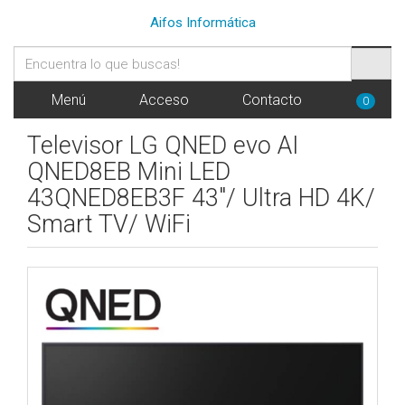
Aifos Informática
Menú
Acceso
Contacto
0
Televisor LG QNED evo AI
QNED8EB Mini LED
43QNED8EB3F 43"/ Ultra HD 4K/
Smart TV/ WiFi