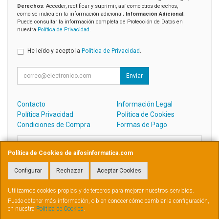
Derechos
: Acceder, rectificar y suprimir, así como otros derechos,
como se indica en la información adicional;
Información Adicional
:
Puede consultar la información completa de Protección de Datos en
nuestra
Política de Privacidad
.
He leído y acepto la
Política de Privacidad
.
Enviar
Contacto
Información Legal
Política Privacidad
Política de Cookies
Condiciones de Compra
Formas de Pago
Contacto
Política de Cookies de aifosinformatica.com
admin@aifosinformatica.com
Configurar
Rechazar
Aceptar Cookies
Utilizamos cookies propias y de terceros para mejorar nuestros servicios.
PEREZ GALDOS, 31, BAJO, 2003, ALBACETE, España. - C.I.F.: B02570976 -
Puede obtener más información, o bien conocer cómo cambiar la configuración,
en nuestra
Política de Cookies
.
Tfno: 609017058 - albacete@aifosinformatica.es